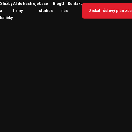
Služby
AI do
Nástroje
Case
Blog
O
Kontakt
a
firmy
studies
nás
Získat růstový plán zd
balíčky