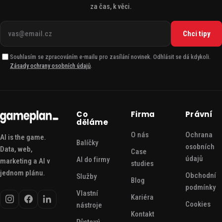
za čas, k věci.
Váš
Chci tipy
e-
mail
Souhlasím se zpracováním e-mailu pro zasílání novinek. Odhlásit se dá kdykoli.
Zásady ochrany osobních údajů
.
Co
Firma
Právní
děláme
O nás
Ochrana
AI is the game.
Balíčky
osobních
Data, web,
Case
údajů
AI do firmy
marketing a AI v
studies
jednom plánu.
Obchodní
Služby
Blog
podmínky
Vlastní
Kariéra
Cookies
nástroje
Kontakt
Růstový