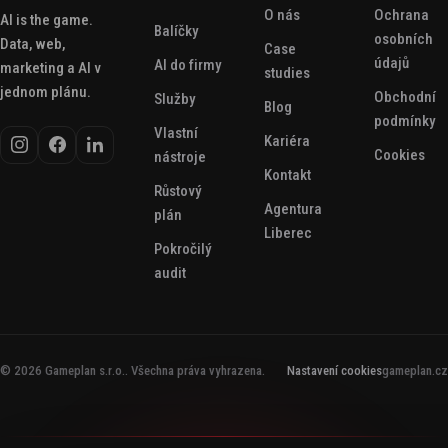
O nás
Ochrana
AI is the game.
Balíčky
osobních
Data, web,
Case
údajů
AI do firmy
marketing a AI v
studies
jednom plánu.
Obchodní
Služby
Blog
podmínky
Vlastní
Kariéra
Cookies
nástroje
Kontakt
Růstový
Agentura
plán
Liberec
Pokročilý
audit
© 2026 Gameplan s.r.o.. Všechna práva vyhrazena.
Nastavení cookies
gameplan.cz