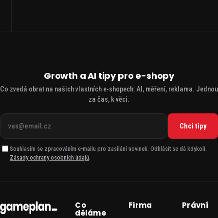
Growth a AI tipy pro e-shopy
Co zvedá obrat na našich vlastních e-shopech: AI, měření, reklama. Jednou
za čas, k věci.
Váš
Chci tipy
e-
mail
Souhlasím se zpracováním e-mailu pro zasílání novinek. Odhlásit se dá kdykoli.
Zásady ochrany osobních údajů
.
Co
Firma
Právní
děláme