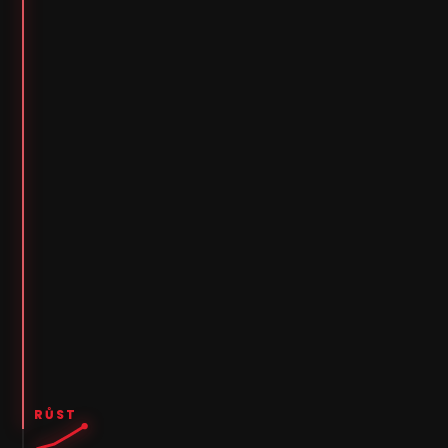
→
RŮST