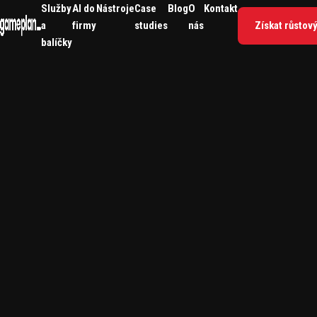
Služby
AI do
Nástroje
Case
Blog
O
Kontakt
a
firmy
studies
nás
Získat růstov
balíčky