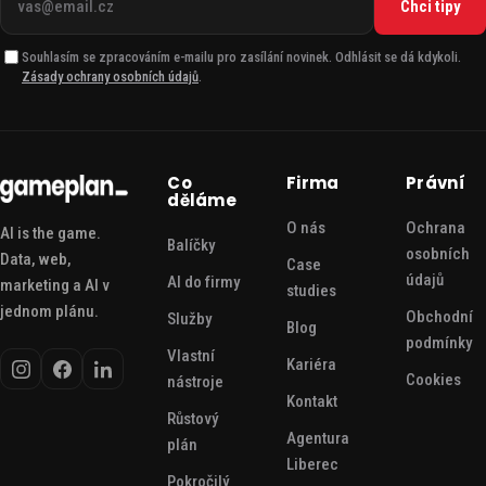
Chci tipy
e-
mail
Souhlasím se zpracováním e-mailu pro zasílání novinek. Odhlásit se dá kdykoli.
Zásady ochrany osobních údajů
.
Co
Firma
Právní
děláme
O nás
Ochrana
AI is the game.
Balíčky
osobních
Data, web,
Case
údajů
AI do firmy
marketing a AI v
studies
jednom plánu.
Obchodní
Služby
Blog
podmínky
Vlastní
Kariéra
Cookies
nástroje
Kontakt
Růstový
Agentura
plán
Liberec
Pokročilý