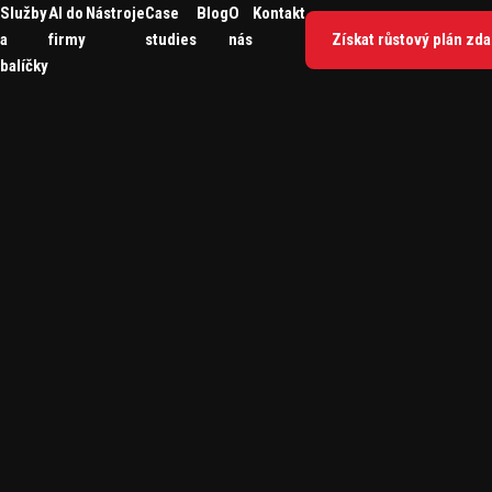
Služby
AI do
Nástroje
Case
Blog
O
Kontakt
a
firmy
studies
nás
Získat růstový plán zd
balíčky