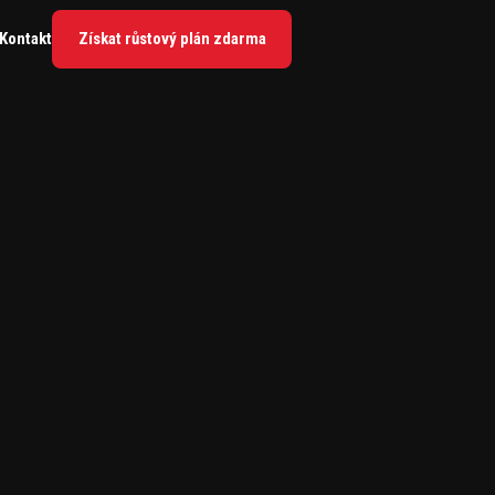
Kontakt
Získat růstový plán zdarma