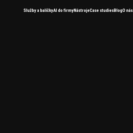
Služby a balíčky
AI do firmy
Nástroje
Case studies
Blog
O nás