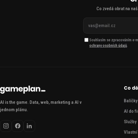
Co zvedá obrat na naši
Váš
e-
mail
Souhlasím se zpracováním e-mai
ochrany osobních údajů
.
Co d
Balíčky
AI is the game. Data, web, marketing a AI v
jednom plánu.
AI do f
Služby
Vlastní