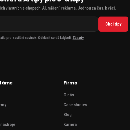
ch vlastních e-shopech: AI, měření, reklama. Jednou za čas, k věci.
Chci tipy
lu pro zasílání novinek. Odhlásit se dá kdykoli.
Zásady
ěláme
Firma
O nás
irmy
Case studies
Blog
 nástroje
Kariéra